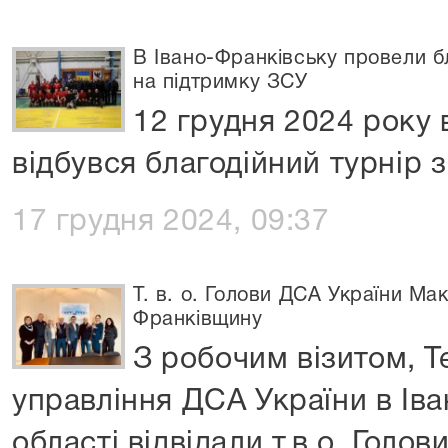
В Івано-Франківську провели бл
на підтримку ЗСУ
12 грудня 2024 року 
відбувся благодійний турнір 
17 грудня 2024, 09:37
Т. в. о. Голови ДСА України Ма
Франківщину
З робочим візитом, Т
управління ДСА України в Ів
області відвідали т.в.о. Голо