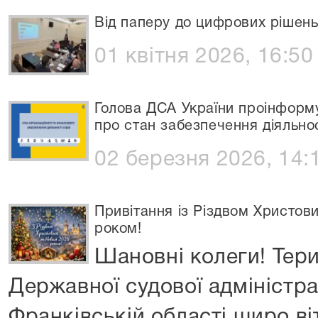
Від паперу до цифрових рішень
01 квітня 2026, 16:50
Голова ДСА України проінформ
про стан забезпечення діяльнос
02 березня 2026, 14:
Привітання із Різдвом Христов
роком!
Шановні колеги! Тери
Державної судової адміністрац
Франківській області щиро віт