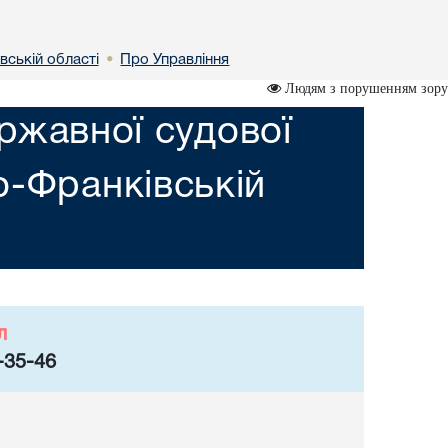
вській областi
Про Управління
•
Людям з порушенням зору
ржавної судової
но-Франкiвській
л
-35-46