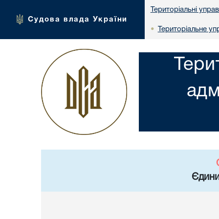
Територіальні упра
Судова влада України
Територіальне упр
•
Тери
адм
Єдини