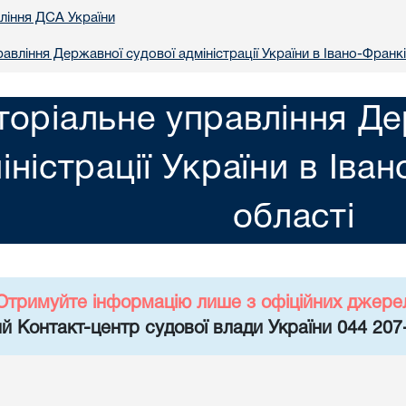
вління ДСА України
авління Державної судової адміністрації України в Iвано-Франкi
торіальне управління Де
іністрації України в Iва
областi
Отримуйте інформацію лише з офіційних джере
й Контакт-центр судової влади України 044 207