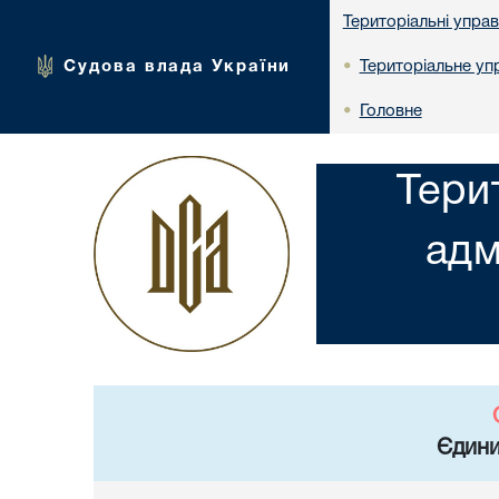
Територіальні упра
Судова влада України
Територіальне упр
•
Головне
•
Тери
адм
Єдини