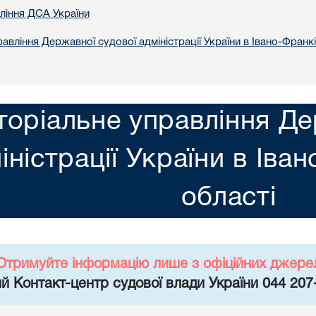
вління ДСА України
авління Державної судової адміністрації України в Iвано-Франкi
торіальне управління Де
іністрації України в Iва
областi
Отримуйте інформацію лише з офіційних джере
й Контакт-центр судової влади України 044 207