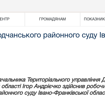
ЕНТР
ГРОМАДЯНАМ
ПОКАЗНИК
одчанського районного суду І
чальника Територіального управління Д
й області Ігор Андрієчко здійснив робоч
айонного суду Івано-Франківської област