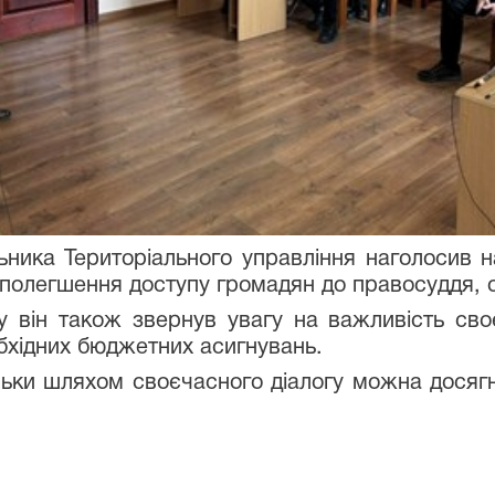
ника Територіального управління наголосив 
 полегшення доступу громадян до правосуддя, оп
ін також звернув увагу на важливість своє
бхідних бюджетних асигнувань.
ьки шляхом своєчасного діалогу можна досягну