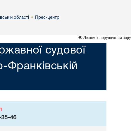
вській областi
Прес-центр
•
Людям з порушенням зору
ржавної судової
но-Франкiвській
л
-35-46