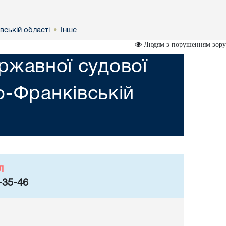
вській областi
Інше
•
Людям з порушенням зору
ржавної судової
но-Франкiвській
л
-35-46