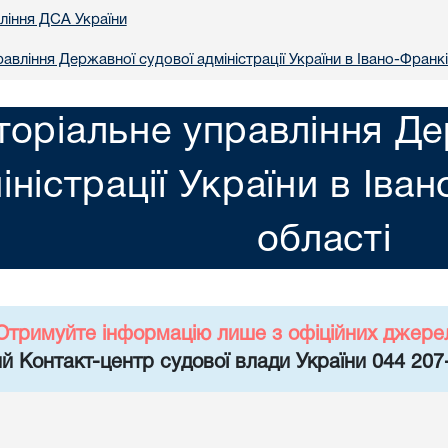
вління ДСА України
авління Державної судової адміністрації України в Iвано-Франкi
торіальне управління Де
іністрації України в Iва
областi
Отримуйте інформацію лише з офіційних джере
й Контакт-центр судової влади України 044 207