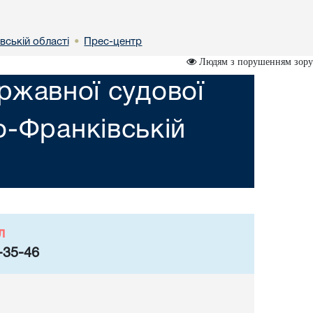
вській областi
Прес-центр
•
Людям з порушенням зору
ржавної судової
но-Франкiвській
л
-35-46