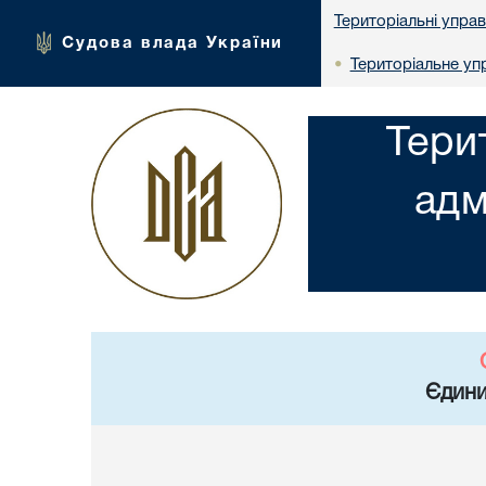
Територіальні упра
Судова влада України
Територіальне упр
•
Тери
адм
Єдини