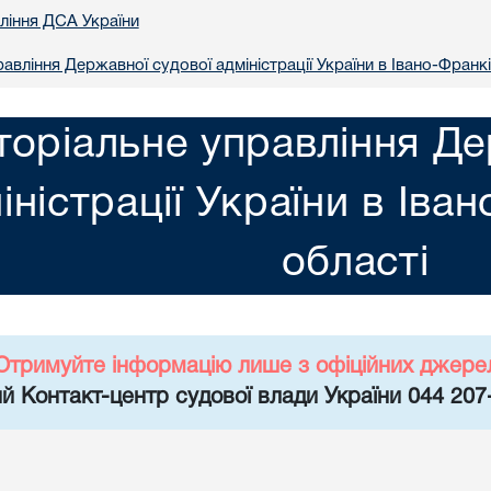
вління ДСА України
авління Державної судової адміністрації України в Iвано-Франкi
торіальне управління Де
іністрації України в Iва
областi
Отримуйте інформацію лише з офіційних джере
й Контакт-центр судової влади України 044 207