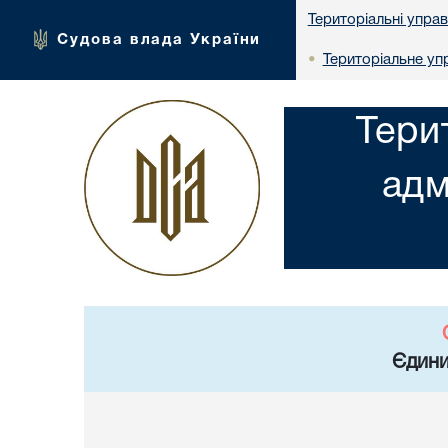
Територіальні упра
Судова влада України
Територіальне упр
•
Тери
адм
Єдини