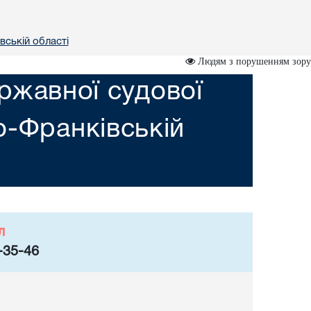
вській областi
Людям з порушенням зору
ржавної судової
но-Франкiвській
л
-35-46