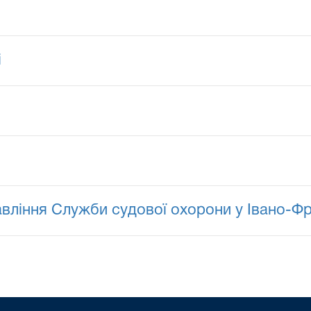
і
вління Служби судової охорони у Івано-Фра