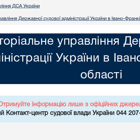
вління ДСА України
авління Державної судової адміністрації України в Iвано-Франкi
торіальне управління Де
іністрації України в Iва
областi
Отримуйте інформацію лише з офіційних джере
й Контакт-центр судової влади України 044 207