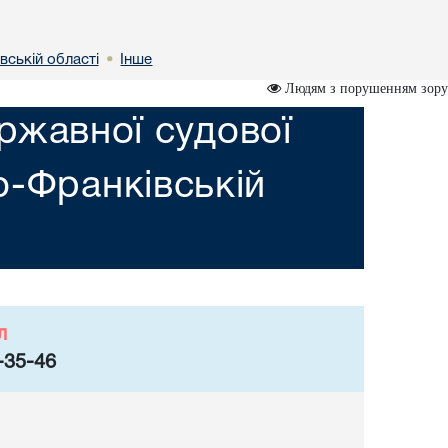
вській областi
Інше
•
Людям з порушенням зору
ржавної судової
но-Франкiвській
л
-35-46