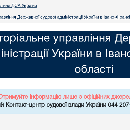
вління ДСА України
авління Державної судової адміністрації України в Iвано-Франкi
торіальне управління Де
іністрації України в Iва
областi
Отримуйте інформацію лише з офіційних джере
й Контакт-центр судової влади України 044 207