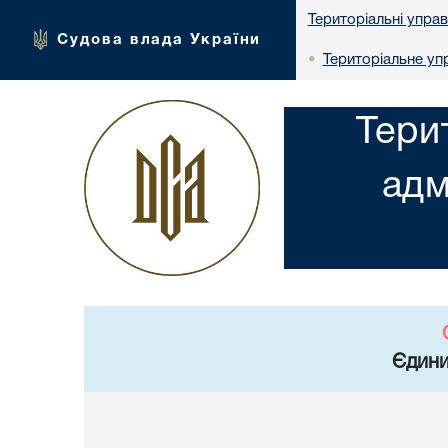
Територіальні упра
Судова влада України
Територіальне упр
•
Тери
адм
Єдини