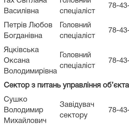
Гах Світлана
Головний
78-43
Василівна
спеціаліст
Петрів Любов
Головний
78-43
Богданівна
спеціаліст
Яцківська
Головний
Оксана
78-43
спеціаліст
Володимирівна
Сектор з питань управління об’єк
Сушко
Завідувач
Володимир
78-43
сектору
Михайлович