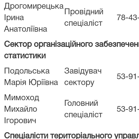
Дрогомирецька
Провідний
Ірина
78-43
спеціаліст
Анатоліївна
Сектор організаційного забезпеченн
статистики
Подольська
Завідувач
53-91
Марія Юріївна
сектору
Мимоход
Головний
Михайло
53-91
спеціаліст
Ігорович
Спеціалісти територіального управ