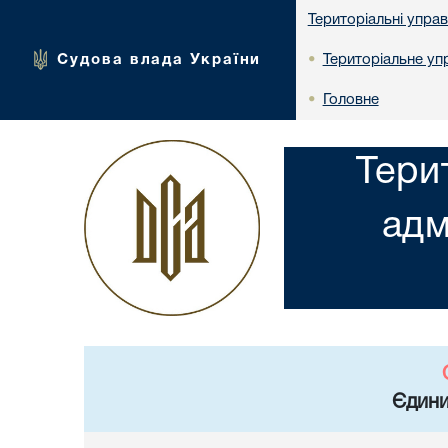
Територіальні упра
Судова влада України
Територіальне упр
•
Головне
•
Тери
адм
Єдини