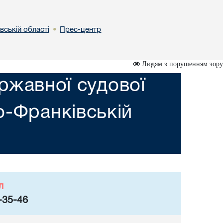
вській областi
Прес-центр
•
Людям з порушенням зору
ржавної судової
но-Франкiвській
л
-35-46