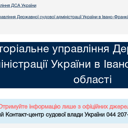
вління ДСА України
авління Державної судової адміністрації України в Iвано-Франкi
торіальне управління Де
іністрації України в Iва
областi
Отримуйте інформацію лише з офіційних джере
й Контакт-центр судової влади України 044 207