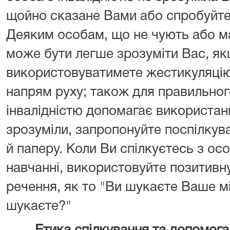
щойно сказане Вами або спробуйте
Деяким особам, що не чують або м
може бути легше зрозуміти Вас, я
використовуватимете жестикуляцію
напрям руху; також для правильног
інвалідністю допомагає використан
зрозуміли, запропонуйте поспілкув
й паперу. Коли Ви спілкуєтесь з о
навчанні, використовуйте позитивн
речення, як то "Ви шукаєте Ваше м
шукаєте?"