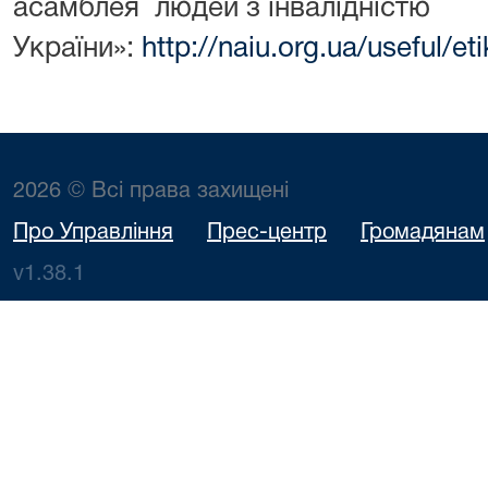
асамблея людей з інвалідністю
України»:
http://naiu.org.ua/useful/et
2026 © Всі права захищені
Про Управління
Прес-центр
Громадянам
v1.38.1