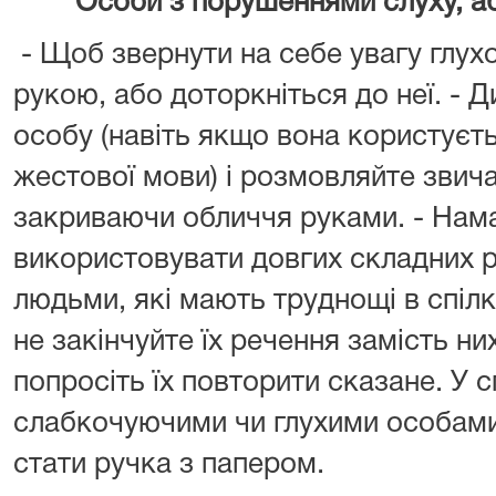
Особи з порушеннями слуху, а
- Щоб звернути на себе увагу глух
рукою, або доторкніться до неї. - 
особу (навіть якщо вона користуєт
жестової мови) і розмовляйте звич
закриваючи обличчя руками. - Нам
використовувати довгих складних ре
людьми, які мають труднощі в спілку
не закінчуйте їх речення замість ни
попросіть їх повторити сказане. У с
слабкочуючими чи глухими особами 
стати ручка з папером.