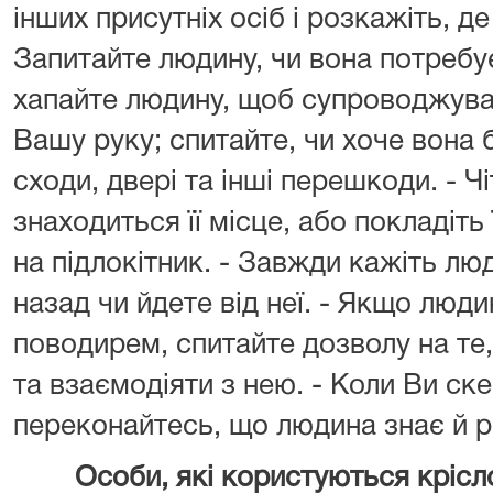
інших присутніх осіб і розкажіть, д
Запитайте людину, чи вона потребу
хапайте людину, щоб супроводжувати
Вашу руку; спитайте, чи хоче вона
сходи, двері та інші перешкоди. - Ч
знаходиться її місце, або покладіть ї
на підлокітник. - Завжди кажіть люд
назад чи йдете від неї. - Якщо люд
поводирем, спитайте дозволу на те
та взаємодіяти з нею. - Коли Ви ск
переконайтесь, що людина знає й р
Особи, які користуються крісл