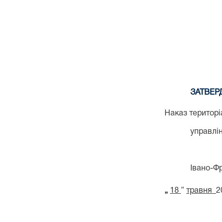
ЗАТВЕ
Наказ територі
управлі
Івано-Фр
„
18
”
травня
2