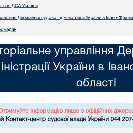
вління ДСА України
авління Державної судової адміністрації України в Iвано-Франкi
ромадян
торіальне управління Де
іністрації України в Iва
областi
Отримуйте інформацію лише з офіційних джере
й Контакт-центр судової влади України 044 207