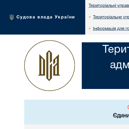
Територіальні упра
Судова влада України
Територіальне упр
•
Інформація для г
•
Тери
адм
Єдини