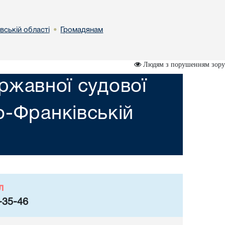
вській областi
Громадянам
•
Людям з порушенням зору
ржавної судової
но-Франкiвській
л
-35-46