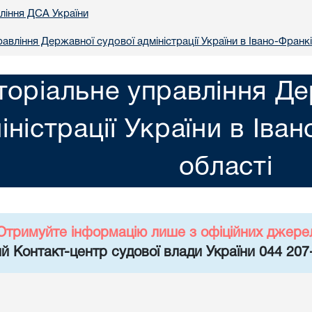
вління ДСА України
авління Державної судової адміністрації України в Iвано-Франкi
торіальне управління Де
іністрації України в Iва
областi
Отримуйте інформацію лише з офіційних джере
й Контакт-центр судової влади України 044 207