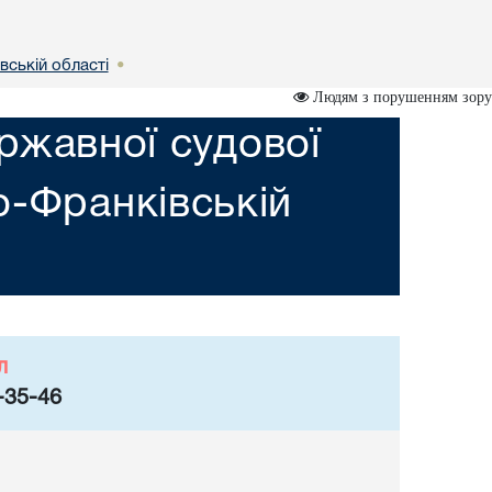
вській областi
•
Людям з порушенням зору
ржавної судової
но-Франкiвській
л
-35-46