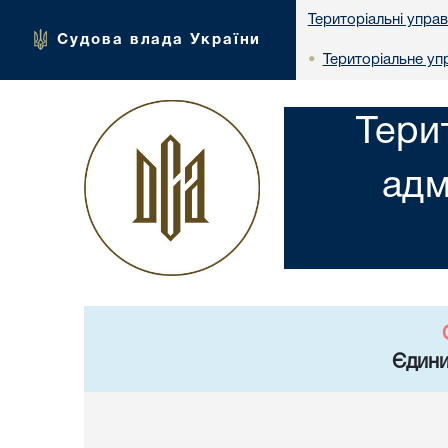
Територіальні упра
Судова влада України
Територіальне упр
•
Тери
адм
Єдини